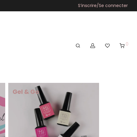
S’inscrire/Se connecter
0
Gel & Go