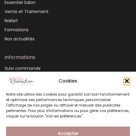
Essentiel Salon
Vernis et Traitement
Nailart
Formations
Nos actualités
Informations
Suivi commande
Mon compte
Cookies
CGV
Notre site utilise des cookies pour garantir son bon fonctionnement
FAQ
et optimiser ses performances techniques, personnaliser
Plan du site
l'affichage de nos pages ou diffuser et mesurer des publicités
pertinentes. Pour plus d'informations ou pour gérer vos préférences,
Mentions légales
cliquer sur le bouton "Voir les préférences"
Politique de confidentialité
Accepter