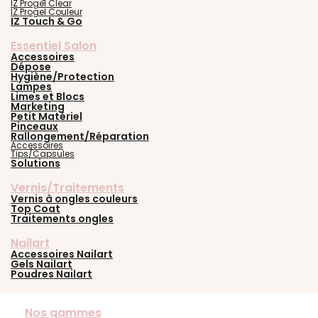
IZ Progel Clear
IZ Progel Couleur
IZ Touch & Go
Essentiel Salon
Accessoires
Dépose
Hygiène/Protection
Lampes
Limes et Blocs
Marketing
Petit Matériel
Pinceaux
Rallongement/Réparation
Accessoires
Tips/Capsules
Solutions
Vernis/Traitements
Vernis à ongles couleurs
Top Coat
Traitements ongles
Nailart
Accessoires Nailart
Gels Nailart
Poudres Nailart
Nos gammes