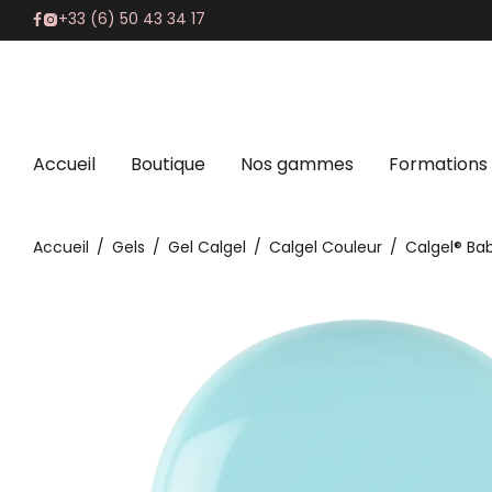
+33 (6) 50 43 34 17
Accueil
Boutique
Nos gammes
Formations
Accueil
/
Gels
/
Gel Calgel
/
Calgel Couleur
/
Calgel® Ba