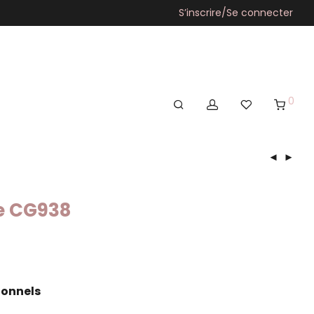
S’inscrire/Se connecter
0
e CG938
ionnels