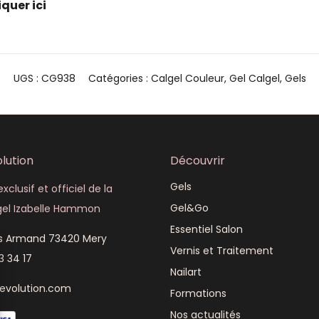
iquer ici
UGS :
CG938
Catégories :
Calgel Couleur
,
Gel Calgel
,
Gels
lution
Découvrir
Gels
xclusif et officiel de la
Gel&Go
el Izabelle Hammon
Essentiel Salon
is Armand 73420 Mery
Vernis et Traitement
3 34 17
Nailart
revolution.com
Formations
Nos actualités