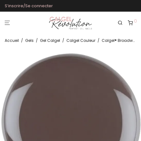
S’inscrire/Se connecter
0
Accueil
/
Gels
/
Gel Calgel
/
Calgel Couleur
/
Calgel® Broadway CG820