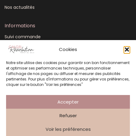
Nos actualités
Informations
Suivi commande
Mon compte
Cookies
CGV
Notre site utilise des cookies pour garantir son bon fonctionnement
FAQ
et optimiser ses performances techniques, personnaliser
Plan du site
l'affichage de nos pages ou diffuser et mesurer des publicités
pertinentes. Pour plus d'informations ou pour gérer vos préférences,
Mentions légales
cliquer sur le bouton "Voir les préférences"
Politique de confidentialité
Accepter
Refuser
Création Atelier 3 Points
Voir les préférences