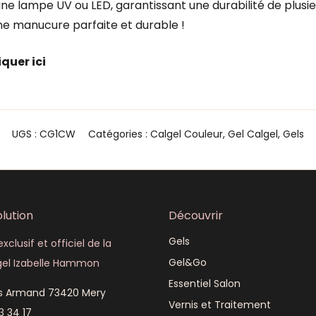
 une lampe UV ou LED, garantissant une durabilité de plusi
ne manucure parfaite et durable !
iquer ici
UGS :
CG1CW
Catégories :
Calgel Couleur
,
Gel Calgel
,
Gels
lution
Découvrir
Gels
xclusif et officiel de la
Gel&Go
el Izabelle Hammon
Essentiel Salon
is Armand 73420 Mery
Vernis et Traitement
3 34 17