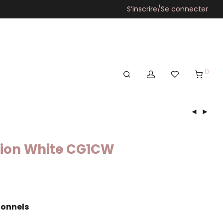
S’inscrire/Se connecter
0
tion White CG1CW
ionnels