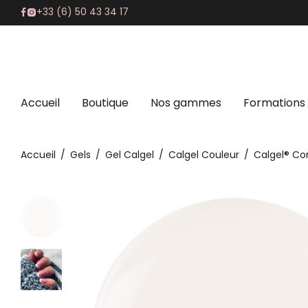
+33 (6) 50 43 34 17
Accueil
Boutique
Nos gammes
Formations
Accueil
/
Gels
/
Gel Calgel
/
Calgel Couleur
/
Calgel® C