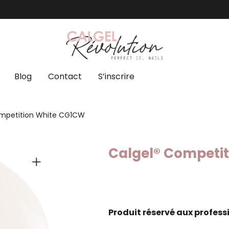
Blog
Contact
S’inscrire
ompetition White CG1CW
Calgel® Competi
Produit réservé aux profess