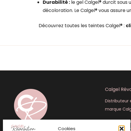
Durabilité :
le gel Calgel® durcit sous
décoloration. Le Calgel® vous assure u
Découvrez toutes les teintes Calgel® :
cl
Calgel Révo
Distributeur e
marque Calg
445 rue Lou
Cookies
+33 (6) 50 4