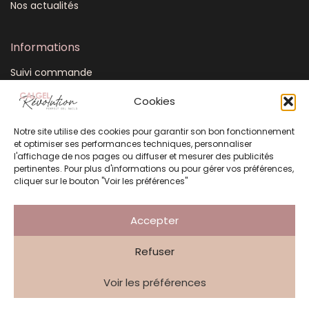
Nos actualités
Informations
Suivi commande
Mon compte
Cookies
CGV
Notre site utilise des cookies pour garantir son bon fonctionnement
FAQ
et optimiser ses performances techniques, personnaliser
Plan du site
l'affichage de nos pages ou diffuser et mesurer des publicités
pertinentes. Pour plus d'informations ou pour gérer vos préférences,
Mentions légales
cliquer sur le bouton "Voir les préférences"
Politique de confidentialité
Accepter
Refuser
Création Atelier 3 Points
Voir les préférences
©
2026
Calgel Revolution