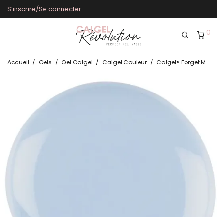
S’inscrire/Se connecter
0
Accueil
/
Gels
/
Gel Calgel
/
Calgel Couleur
/
Calgel® Forget Me Not CG834