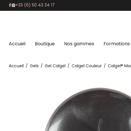
+33 (6) 50 43 34 17
Accueil
Boutique
Nos gammes
Formations
Accueil
/
Gels
/
Gel Calgel
/
Calgel Couleur
/
Calgel® Ma