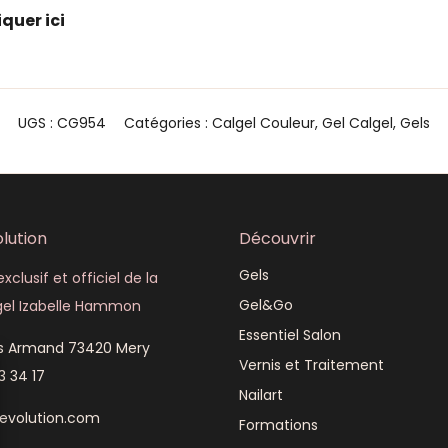
iquer ici
UGS :
CG954
Catégories :
Calgel Couleur
,
Gel Calgel
,
Gels
lution
Découvrir
Gels
xclusif et officiel de la
Gel&Go
el Izabelle Hammon
Essentiel Salon
is Armand 73420 Mery
Vernis et Traitement
3 34 17
Nailart
revolution.com
Formations