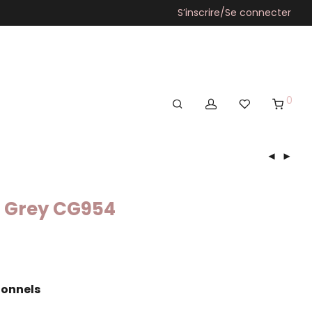
S’inscrire/Se connecter
0
c Grey CG954
ionnels