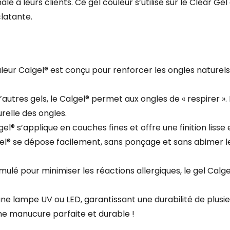
ale à leurs clients. Ce gel couleur s’utilise sur le Clear Gel
latante.
uleur Calgel® est conçu pour renforcer les ongles naturels
utres gels, le Calgel® permet aux ongles de « respirer ». 
relle des ongles.
el® s’applique en couches fines et offre une finition lisse 
el® se dépose facilement, sans ponçage et sans abimer les
mulé pour minimiser les réactions allergiques, le gel Ca
 une lampe UV ou LED, garantissant une durabilité de plusi
ne manucure parfaite et durable !