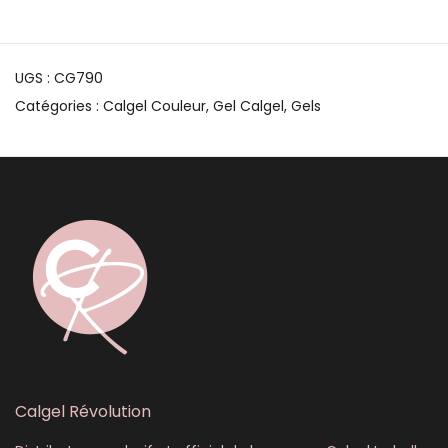
UGS :
CG790
Catégories :
Calgel Couleur
,
Gel Calgel
,
Gels
Calgel Révolution