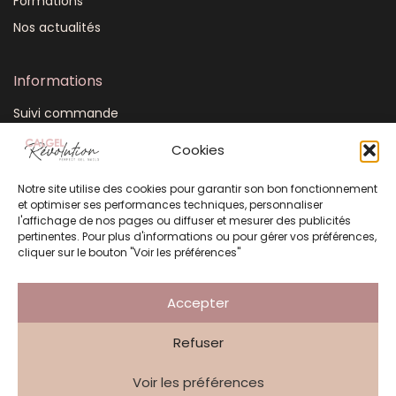
Formations
Nos actualités
Informations
Suivi commande
Mon compte
Cookies
CGV
Notre site utilise des cookies pour garantir son bon fonctionnement
FAQ
et optimiser ses performances techniques, personnaliser
Plan du site
l'affichage de nos pages ou diffuser et mesurer des publicités
pertinentes. Pour plus d'informations ou pour gérer vos préférences,
Mentions légales
cliquer sur le bouton "Voir les préférences"
Politique de confidentialité
Accepter
Refuser
Création Atelier 3 Points
Voir les préférences