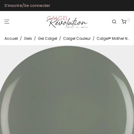
S’inscrire/Se connecter
0
Accueil
/
Gels
/
Gel Calgel
/
Calgel Couleur
/
Calgel® Mother Nature CG790