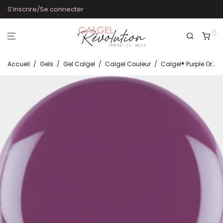
S’inscrire/Se connecter
0
Accueil
/
Gels
/
Gel Calgel
/
Calgel Couleur
/
Calgel® Purple Orchid CG150