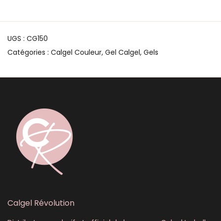
UGS :
CG150
Catégories :
Calgel Couleur
,
Gel Calgel
,
Gels
Calgel Révolution