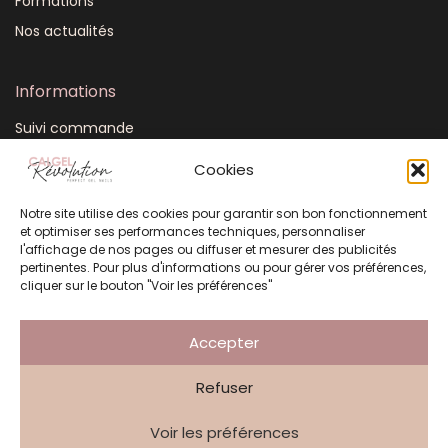
Formations
Nos actualités
Informations
Suivi commande
Mon compte
Cookies
CGV
Notre site utilise des cookies pour garantir son bon fonctionnement
FAQ
et optimiser ses performances techniques, personnaliser
Plan du site
l'affichage de nos pages ou diffuser et mesurer des publicités
pertinentes. Pour plus d'informations ou pour gérer vos préférences,
Mentions légales
cliquer sur le bouton "Voir les préférences"
Politique de confidentialité
Accepter
Refuser
Création Atelier 3 Points
Voir les préférences