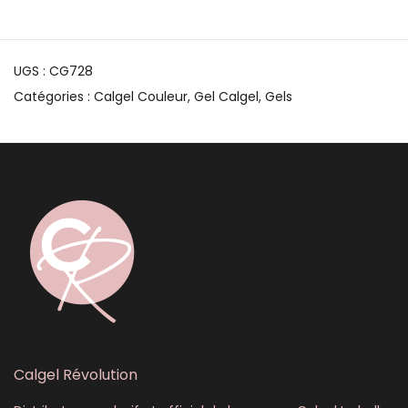
UGS :
CG728
Catégories :
Calgel Couleur
,
Gel Calgel
,
Gels
Calgel Révolution