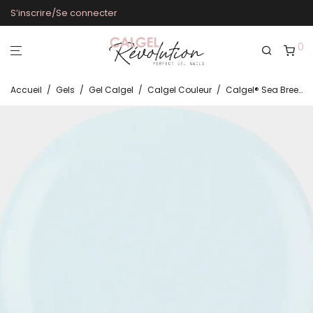
S’inscrire/Se connecter
0
Accueil
/
Gels
/
Gel Calgel
/
Calgel Couleur
/
Calgel® Sea Breeze CG728