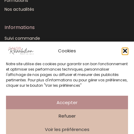
Formations
Nos actualités
Informations
Suivi commande
Mon compte
Cookies
CGV
Notre site utilise des cookies pour garantir son bon fonctionnement
FAQ
et optimiser ses performances techniques, personnaliser
Plan du site
l'affichage de nos pages ou diffuser et mesurer des publicités
pertinentes. Pour plus d'informations ou pour gérer vos préférences,
Mentions légales
cliquer sur le bouton "Voir les préférences"
Politique de confidentialité
Accepter
Refuser
Création Atelier 3 Points
Voir les préférences