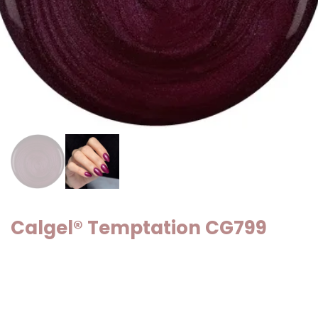
Calgel® Temptation CG799