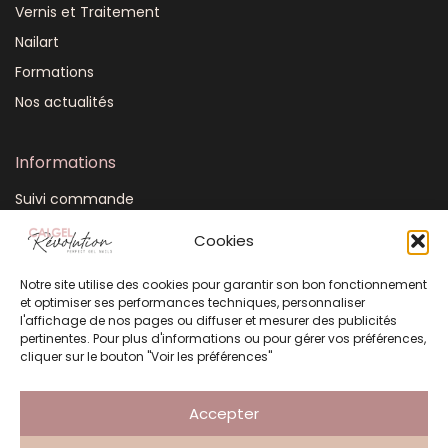
Vernis et Traitement
Nailart
Formations
Nos actualités
Informations
Suivi commande
Mon compte
Cookies
CGV
Notre site utilise des cookies pour garantir son bon fonctionnement
FAQ
et optimiser ses performances techniques, personnaliser
Plan du site
l'affichage de nos pages ou diffuser et mesurer des publicités
pertinentes. Pour plus d'informations ou pour gérer vos préférences,
Mentions légales
cliquer sur le bouton "Voir les préférences"
Politique de confidentialité
Accepter