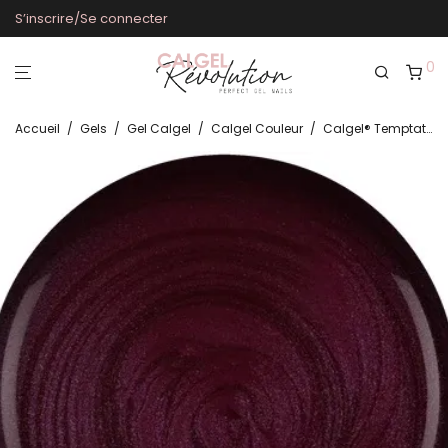
S’inscrire/Se connecter
0
Accueil
/
Gels
/
Gel Calgel
/
Calgel Couleur
/
Calgel® Temptation CG799