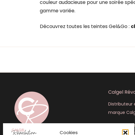
couleur audacieuse pour une soirée spéci
gamme variée.
Découvrez toutes les teintes Gel&Go :
c
Calgel Révo
Distributeur e
marque Calg
445 rue Lou
Cookies
+33 (6) 50 4