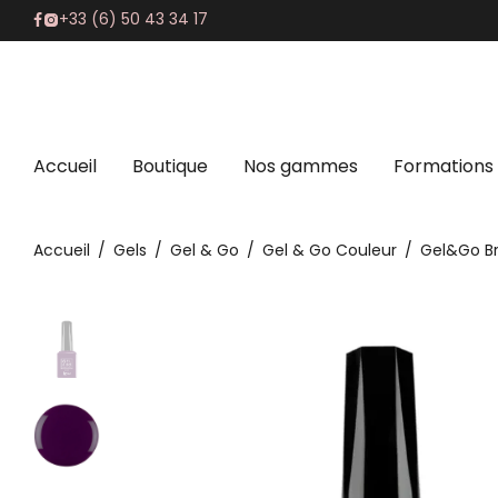
+33 (6) 50 43 34 17
Accueil
Boutique
Nos gammes
Formations
Accueil
/
Gels
/
Gel & Go
/
Gel & Go Couleur
/
Gel&Go B