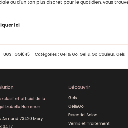
ale ou d’un ton plus discret pour le quotidien, vous trou
liquer ici
UGS :
GG1045
Catégories :
Gel & Go
,
Gel & Go Couleur
,
Gels
lution
Découvrir
Gels
xclusif et officiel de la
Gel&Go
el Izabelle Hammon
Essentiel Salon
is Armand 73420 Mery
Vernis et Traitement
3 34 17