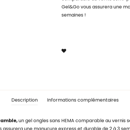
Gel&Go vous assurera une man
semaines !
Description
Informations complémentaires
ramble,
un gel ongles sans HEMA comparable au vernis 
s assurera une manucure express et durable de 2 à 3 sem