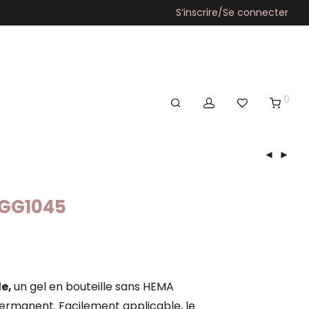
S’inscrire/Se connecter
0
 GG1045
le,
un gel en bouteille sans HEMA
rmanent. Facilement applicable, le