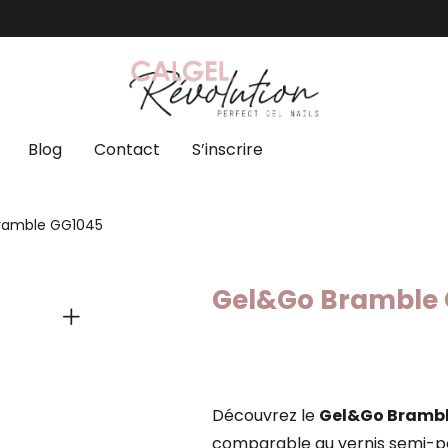
Blog
Contact
S’inscrire
ramble GG1045
Gel&Go Bramble
Découvrez le
Gel&Go Bramb
comparable au vernis semi-pe