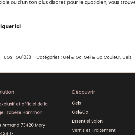
ale ou d’un ton plus discret pour le quotidien, vous trou
liquer ici
UGS :
GG1033
Catégories :
Gel & Go
,
Gel & Go Couleur
,
Gels
lution
Découvrir
Gels
xclusif et officiel de la
Gel&Go
el Izabelle Hammon
Essentiel Salon
is Armand 73420 Mery
Vernis et Traitement
3 34 17