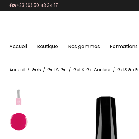
+33 (6) 50 43 34 17
Accueil
Boutique
Nos gammes
Formations
Accueil
/
Gels
/
Gel & Go
/
Gel & Go Couleur
/
Gel&Go Fr