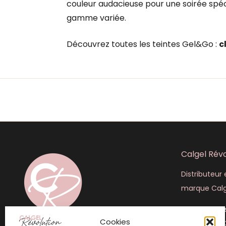
couleur audacieuse pour une soirée spéci
gamme variée.
Découvrez toutes les teintes Gel&Go :
c
Calgel Révo
Distributeur e
marque Calg
445 rue Lou
Cookies
+33 (6) 50 4