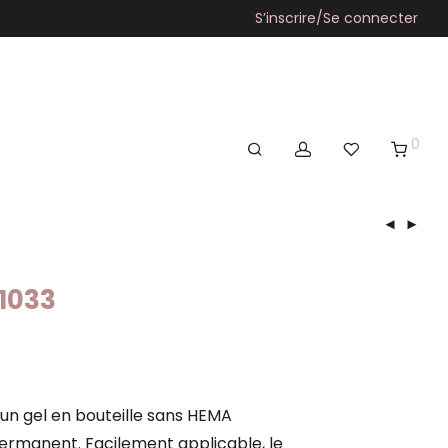
S’inscrire/Se connecter
0
G1033
un gel en bouteille sans HEMA
rmanent. Facilement applicable, le