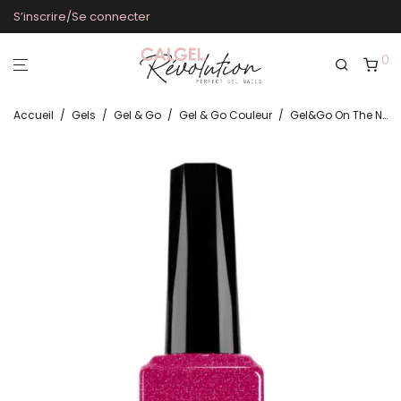
S’inscrire/Se connecter
0
Accueil
/
Gels
/
Gel & Go
/
Gel & Go Couleur
/
Gel&Go On The Nice List GG1085