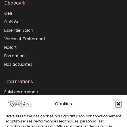
Découvrir
Gels
Gel&Go
Essentiel Salon
Vernis et Traitement
Nailart
Formations
Nos actualités
Informations
Suivi commande
Mon compte
Cookies
CGV
Notre site utilise des cookies pour garantir son bon fonctionnement
FAQ
et optimiser ses performances techniques, personnaliser
Plan du site
l'affichage de nos pages ou diffuser et mesurer des publicités