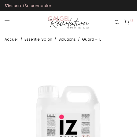
S’inscrire/Se connecter
0
Accueil
/
Essentiel Salon
/
Solutions
/
Guard – 1L