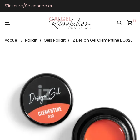
S’inscrire/Se connecter
0
Accueil
/
Nailart
/
Gels Nailart
/
IZ Design Gel Clementine DG020