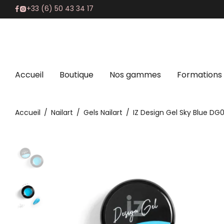
+33 (6) 50 43 34 17
Accueil
Boutique
Nos gammes
Formations
Accueil
/
Nailart
/
Gels Nailart
/
IZ Design Gel Sky Blue DG0