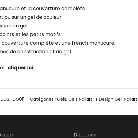
h manucure et la couverture complète.
t ou sur un gel de couleur.
ition en gel.
ints et les petits motifs.
 couverture complète et une french manucure.
es de construction et de gel.
el :
cliquer ici
UGS :
DG011
Catégories :
Gels
,
Gels Nailart
,
Iz Design Gel
,
Nailart
lution
Découvrir