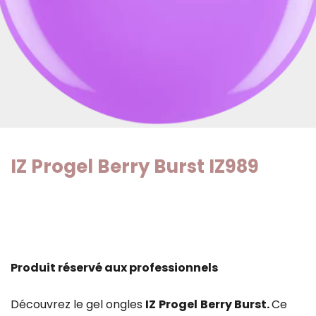
IZ Progel Berry Burst IZ989
Produit réservé aux professionnels
Découvrez le gel ongles
IZ
Progel
Berry Burst
.
Ce