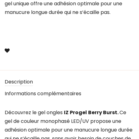
gel unique offre une adhésion optimale pour une
manucure longue durée qui ne s’écaille pas.
Description
Informations complémentaires
Découvrez le gel ongles
IZ
Progel
Berry Burst.
Ce
gel de couleur monophasé LED/UV propose une
adhésion optimale pour une manucure longue durée
qui ne s’écaille pas, sans avoir besoin de couches de