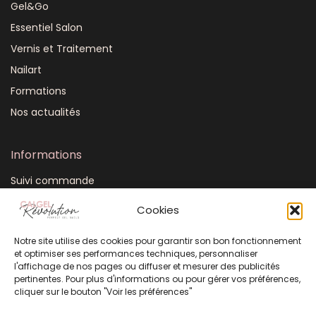
Gel&Go
Essentiel Salon
Vernis et Traitement
Nailart
Formations
Nos actualités
Informations
Suivi commande
Mon compte
Cookies
CGV
Notre site utilise des cookies pour garantir son bon fonctionnement
FAQ
et optimiser ses performances techniques, personnaliser
Plan du site
l'affichage de nos pages ou diffuser et mesurer des publicités
pertinentes. Pour plus d'informations ou pour gérer vos préférences,
Mentions légales
cliquer sur le bouton "Voir les préférences"
Politique de confidentialité