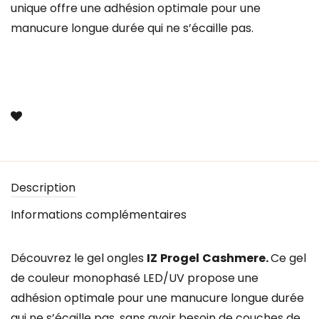
unique offre une adhésion optimale pour une
manucure longue durée qui ne s’écaille pas.
Description
Informations complémentaires
Découvrez le gel ongles
IZ
Progel
Cashmere.
Ce gel
de couleur monophasé LED/UV propose une
adhésion optimale pour une manucure longue durée
qui ne s’écaille pas, sans avoir besoin de couches de