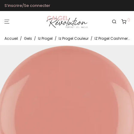
S’inscrire/Se connecter
0
Accueil
/
Gels
/
Iz Progel
/
Iz Progel Couleur
/
IZ Progel Cashmere IZ723