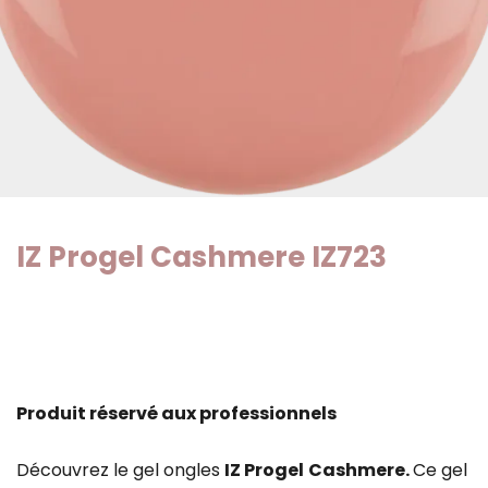
IZ Progel Cashmere IZ723
Produit réservé aux professionnels
Découvrez le gel ongles
IZ Progel
Cashmere
.
Ce gel