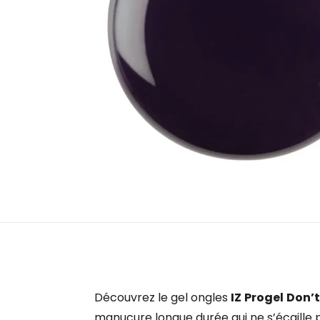
Découvrez le gel ongles
IZ
Progel
Don’t
manucure longue durée qui ne s’écaille 