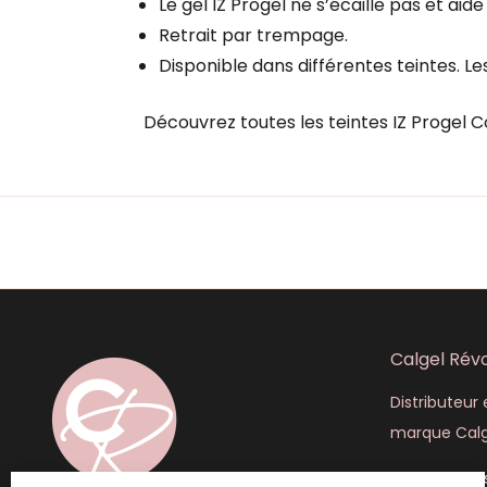
Le gel IZ Progel ne s’écaille pas et aid
Retrait par trempage.
Disponible dans différentes teintes. L
Découvrez toutes les teintes IZ Progel C
Calgel Révo
Distributeur e
marque Calg
445 rue Lou