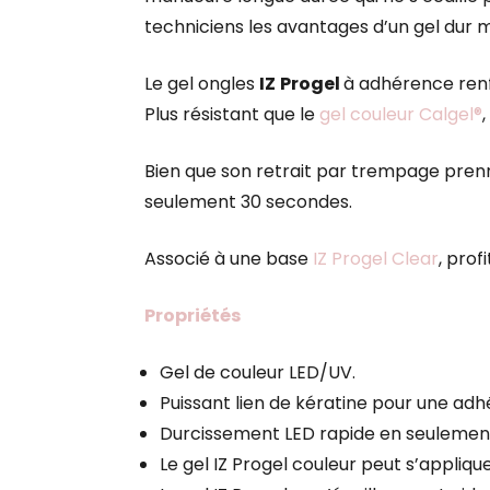
techniciens les avantages d’un gel dur m
Le gel ongles
IZ
Progel
à adhérence renf
Plus résistant que le
gel couleur Calgel®
Bien que son retrait par trempage prenn
seulement 30 secondes.
Associé à une base
IZ Progel Clear
, pro
Propriétés
Gel de couleur LED/UV.
Puissant lien de kératine pour une ad
Durcissement LED rapide en seulemen
Le gel IZ Progel couleur peut s’appliq