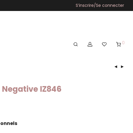
S’inscrire/Se connecter
0
e Negative IZ846
ionnels