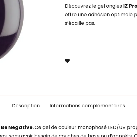
Découvrez le gel ongles
IZ
Pr
offre une adhésion optimale 
s’écaille pas.
Description
Informations complémentaires
 Be Negative.
Ce gel de couleur monophasé LED/UV prop
pas, sans avoir besoin de couches de base ou d’apprêts. C