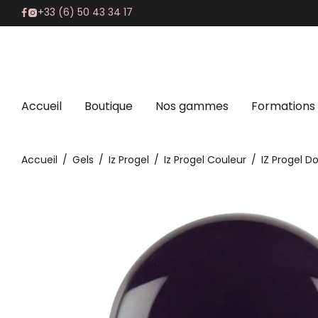
+33 (6) 50 43 34 17
Accueil
Boutique
Nos gammes
Formations
Accueil
/
Gels
/
Iz Progel
/
Iz Progel Couleur
/
IZ Progel D