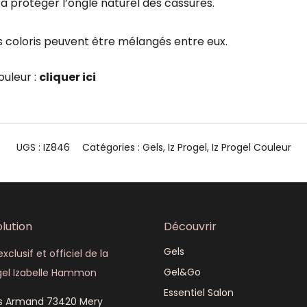
e à protéger l’ongle naturel des cassures.
es coloris peuvent être mélangés entre eux.
ouleur :
cliquer ici
UGS :
IZ846
Catégories :
Gels
,
Iz Progel
,
Iz Progel Couleur
lution
Découvrir
Gels
xclusif et officiel de la
Gel&Go
el Izabelle Hammon
Essentiel Salon
is Armand 73420 Mery