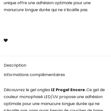
unique offre une adhésion optimale pour une
manucure longue durée qui ne s’écaille pas.
Description
Informations complémentaires
Découvrez le gel ongles
IZ
Progel
Encore
.
Ce gel de
couleur monophasé LED/UV propose une adhésion
optimale pour une manucure longue durée qui ne
s’écaille pas, sans avoir besoin de couches de base