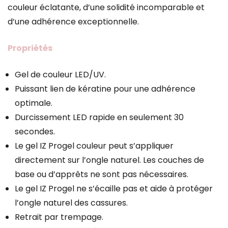
couleur éclatante, d’une solidité incomparable et
d’une adhérence exceptionnelle.
Propriétés
Gel de couleur LED/UV.
Puissant lien de kératine pour une adhérence
optimale.
Durcissement LED rapide en seulement 30
secondes.
Le gel IZ Progel couleur peut s’appliquer
directement sur l’ongle naturel. Les couches de
base ou d’apprêts ne sont pas nécessaires.
Le gel IZ Progel ne s’écaille pas et aide à protéger
l’ongle naturel des cassures.
Retrait par trempage.