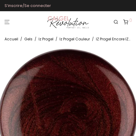
S’inscrire/Se connecter
0
Accueil
/
Gels
/
Iz Progel
/
Iz Progel Couleur
/
IZ Progel Encore IZ713