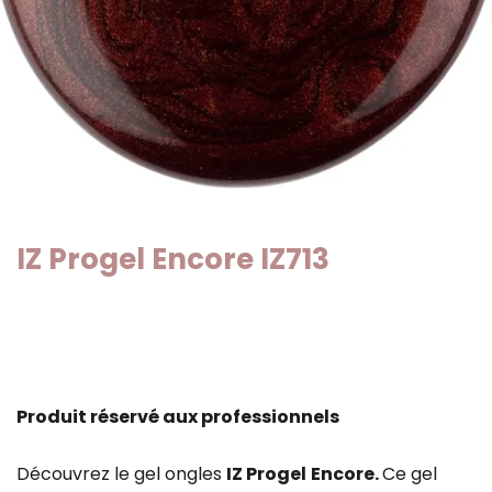
IZ Progel Encore IZ713
Produit réservé aux professionnels
Découvrez le gel ongles
IZ Progel
Encore
.
Ce gel