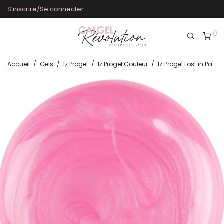
S’inscrire/Se connecter
0
Accueil
/
Gels
/
Iz Progel
/
Iz Progel Couleur
/
IZ Progel Lost in Paradise IZ853