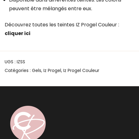
peuvent être mélangés entre eux.
Découvrez toutes les teintes IZ Progel Couleur :
cliquer ici
UGS :
IZSS
Catégories :
Gels
,
Iz Progel
,
Iz Progel Couleur