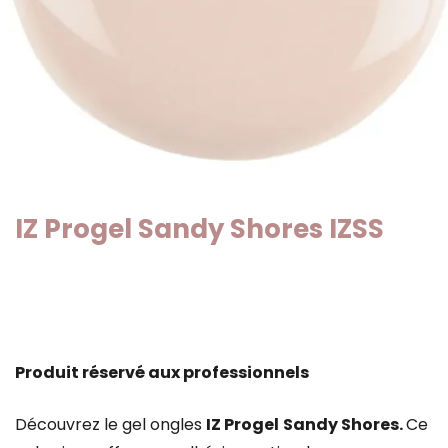
IZ Progel Sandy Shores IZSS
Produit réservé aux professionnels
Découvrez le gel ongles
IZ Progel
Sandy Shores.
Ce