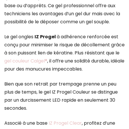
base ou d’apprêts. Ce gel professionnel offre aux
techniciens les avantages d’un gel dur mais avec la
possibilité de le déposer comme un gel souple.
Le gel ongles
IZ
Progel
à adhérence renforcée est
conçu pour minimiser le risque de décollement grâce
à son puissant lien de kératine. Plus résistant que le
gel couleur Calgel®
, il offre une solidité durable, idéale
pour des manucures impeccables.
Bien que son retrait par trempage prenne un peu
plus de temps, le gel IZ Progel Couleur se distingue
par un durcissement LED rapide en seulement 30
secondes.
Associé à une base
IZ Progel Clear
, profitez d’une