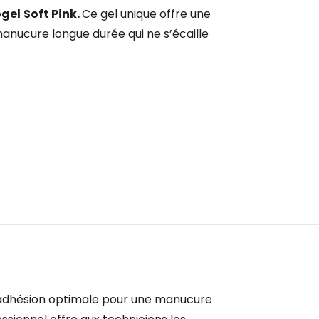
ogel
Soft Pink.
Ce gel unique offre une
anucure longue durée qui ne s’écaille
adhésion optimale pour une manucure