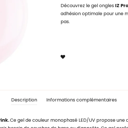
Découvrez le gel ongles
IZ
Pr
adhésion optimale pour une m
pas.
Description
Informations complémentaires
Pink.
Ce gel de couleur monophasé LED/UV propose une 