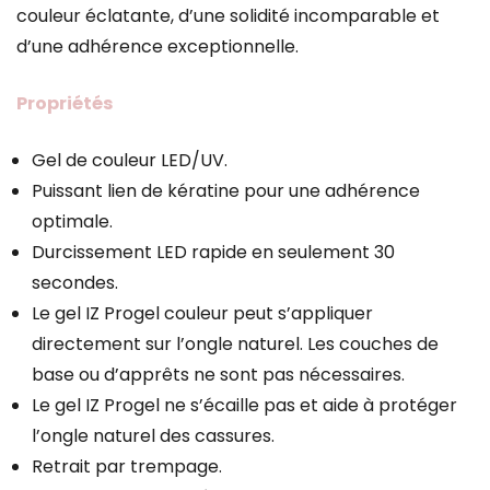
couleur éclatante, d’une solidité incomparable et
d’une adhérence exceptionnelle.
Propriétés
Gel de couleur LED/UV.
Puissant lien de kératine pour une adhérence
optimale.
Durcissement LED rapide en seulement 30
secondes.
Le gel IZ Progel couleur peut s’appliquer
directement sur l’ongle naturel. Les couches de
base ou d’apprêts ne sont pas nécessaires.
Le gel IZ Progel ne s’écaille pas et aide à protéger
l’ongle naturel des cassures.
Retrait par trempage.