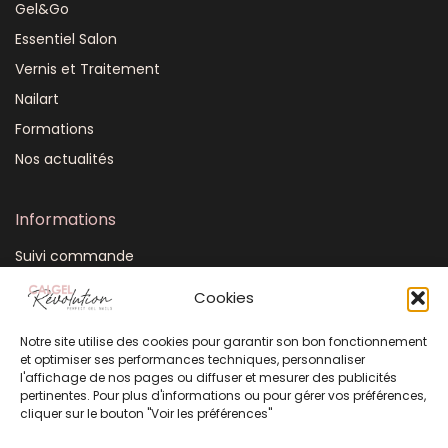
Gel&Go
Essentiel Salon
Vernis et Traitement
Nailart
Formations
Nos actualités
Informations
Suivi commande
Mon compte
Cookies
CGV
Notre site utilise des cookies pour garantir son bon fonctionnement
FAQ
et optimiser ses performances techniques, personnaliser
Plan du site
l'affichage de nos pages ou diffuser et mesurer des publicités
pertinentes. Pour plus d'informations ou pour gérer vos préférences,
Mentions légales
cliquer sur le bouton "Voir les préférences"
Politique de confidentialité