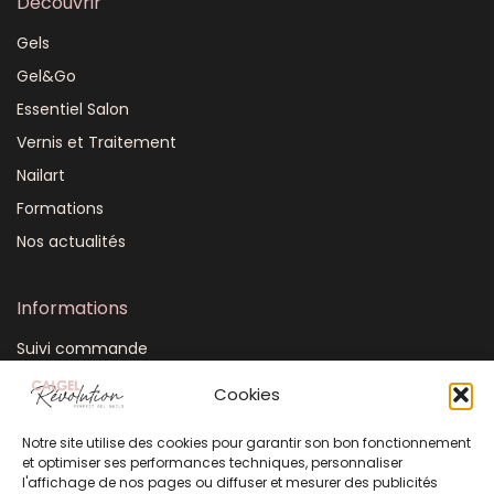
Découvrir
Gels
Gel&Go
Essentiel Salon
Vernis et Traitement
Nailart
Formations
Nos actualités
Informations
Suivi commande
Mon compte
Cookies
CGV
Notre site utilise des cookies pour garantir son bon fonctionnement
FAQ
et optimiser ses performances techniques, personnaliser
Plan du site
l'affichage de nos pages ou diffuser et mesurer des publicités