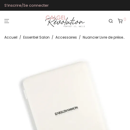
S’inscrire/Se connecter
0
Accueil
/
Essentiel Salon
/
Accessoires
/
Nuancier Livre de présentation