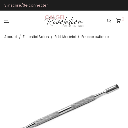
S’inscrire/Se connecter
0
Accueil
/
Essentiel Salon
/
Petit Matériel
/
Pousse cuticules