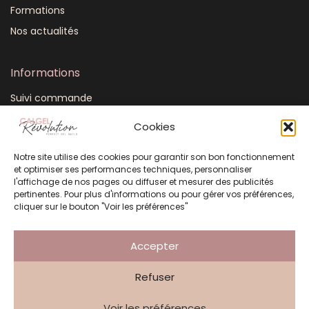
Formations
Nos actualités
Informations
Suivi commande
Mon compte
Cookies
CGV
Notre site utilise des cookies pour garantir son bon fonctionnement
FAQ
et optimiser ses performances techniques, personnaliser
Plan du site
l'affichage de nos pages ou diffuser et mesurer des publicités
pertinentes. Pour plus d'informations ou pour gérer vos préférences,
Mentions légales
cliquer sur le bouton "Voir les préférences"
Politique de confidentialité
Accepter
Refuser
Création Atelier 3 Points
Voir les préférences