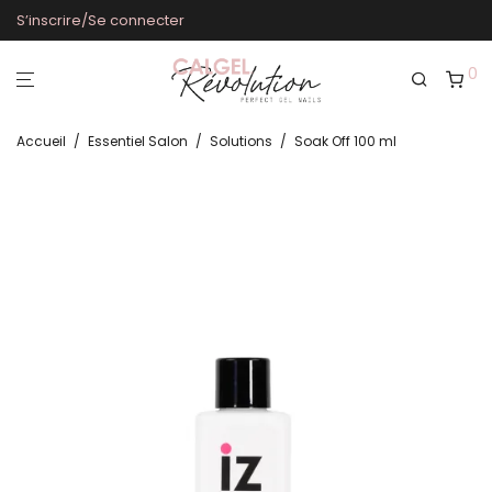
S’inscrire/Se connecter
0
Accueil
/
Essentiel Salon
/
Solutions
/
Soak Off 100 ml