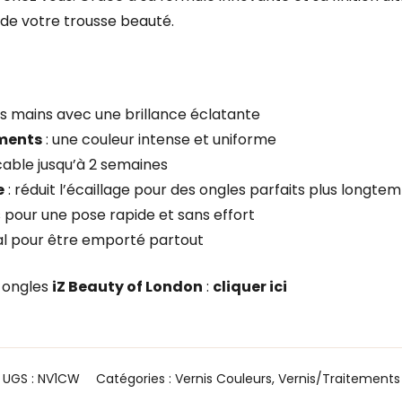
de votre trousse beauté.
os mains avec une brillance éclatante
gments
: une couleur intense et uniforme
able jusqu’à 2 semaines
e
: réduit l’écaillage pour des ongles parfaits plus longte
s pour une pose rapide et sans effort
éal pour être emporté partout
à ongles
iZ Beauty of London
:
cliquer ici
UGS :
NV1CW
Catégories :
Vernis Couleurs
,
Vernis/Traitements