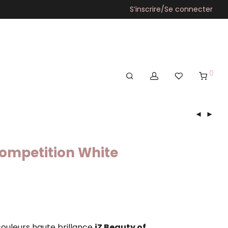
S’inscrire/Se connecter
0
Competition White
couleurs haute brillance
iZ Beauty of