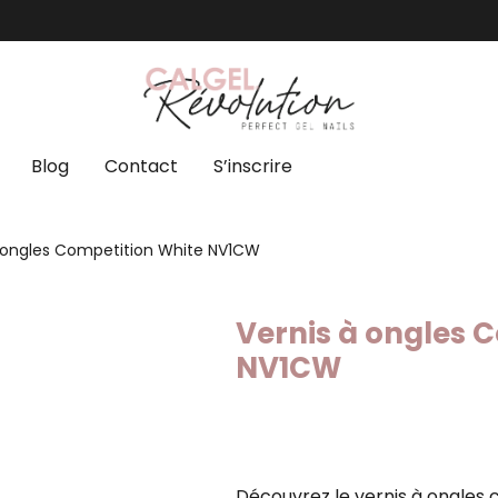
Blog
Contact
S’inscrire
à ongles Competition White NV1CW
Vernis à ongles 
NV1CW
Découvrez le vernis à ongles 