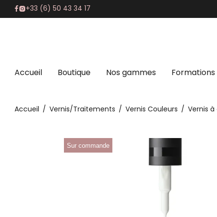
+33 (6) 50 43 34 17
Accueil
Boutique
Nos gammes
Formations
Accueil
/
Vernis/Traitements
/
Vernis Couleurs
/
Vernis 
Sur commande