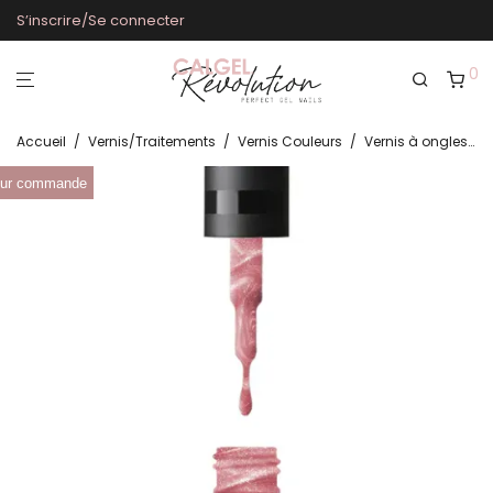
S’inscrire/Se connecter
0
Accueil
/
Vernis/Traitements
/
Vernis Couleurs
/
Vernis à ongles Strawberry Delight NV104
ur commande