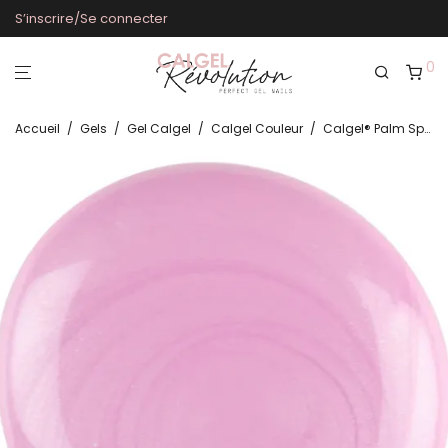
S’inscrire/Se connecter
0
Accueil
/
Gels
/
Gel Calgel
/
Calgel Couleur
/
Calgel® Palm Springs CG857