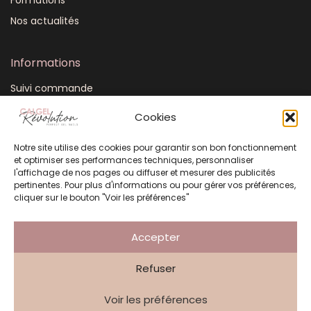
Formations
Nos actualités
Informations
Suivi commande
Mon compte
Cookies
CGV
Notre site utilise des cookies pour garantir son bon fonctionnement
FAQ
et optimiser ses performances techniques, personnaliser
Plan du site
l'affichage de nos pages ou diffuser et mesurer des publicités
pertinentes. Pour plus d'informations ou pour gérer vos préférences,
Mentions légales
cliquer sur le bouton "Voir les préférences"
Politique de confidentialité
Accepter
Refuser
Création Atelier 3 Points
Voir les préférences