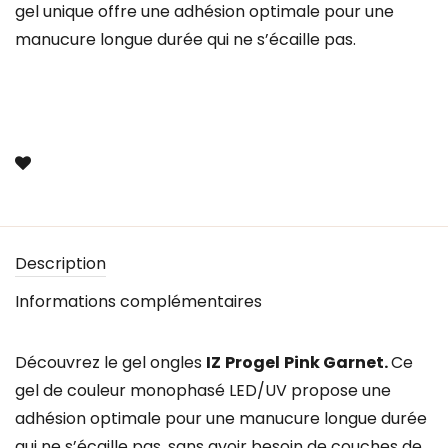
gel unique offre une adhésion optimale pour une
manucure longue durée qui ne s’écaille pas.
Description
Informations complémentaires
Découvrez le gel ongles
IZ
Progel
Pink Garnet.
Ce
gel de couleur monophasé LED/UV propose une
adhésion optimale pour une manucure longue durée
qui ne s’écaille pas, sans avoir besoin de couches de