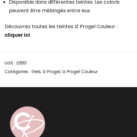
Disponible dans différentes teintes. Les coloris
peuvent être mélangés entre eux.
Découvrez toutes les teintes IZ Progel Couleur :
cliquer ici
UGS :
IZ861
Catégories :
Gels
,
Iz Progel
,
Iz Progel Couleur