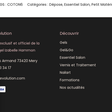
GS :
COTON6
Catégories :
Dépose
,
Essentiel Salon
,
Petit Matéri
lution
Découvrir
Gels
xclusif et officiel de la
Gel&Go
el Izabelle Hammon
Essentiel Salon
is Armand 73420 Mery
Vernis et Traitement
3 34 17
Nailart
revolution.com
Formations
Nos actualités