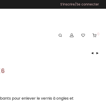
S’inscrire/Se connecter
0
X6
bants pour enlever le vernis à ongles et