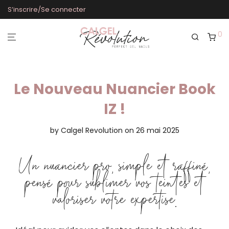
S’inscrire/Se connecter
0
Le Nouveau Nuancier Book
IZ !
by
Calgel Revolution
on 26 mai 2025
Un nuancier pro, simple et raffiné,
pensé pour sublimer vos teintes et
valoriser votre expertise.