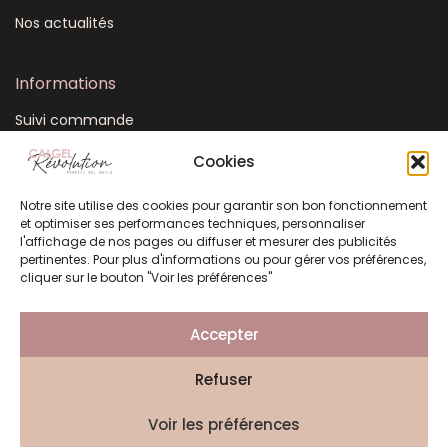
Nos actualités
Informations
Suivi commande
Mon compte
Cookies
CGV
Notre site utilise des cookies pour garantir son bon fonctionnement
FAQ
et optimiser ses performances techniques, personnaliser
Plan du site
l'affichage de nos pages ou diffuser et mesurer des publicités
pertinentes. Pour plus d'informations ou pour gérer vos préférences,
Mentions légales
cliquer sur le bouton "Voir les préférences"
Politique de confidentialité
Accepter
Refuser
Création Atelier 3 Points
Voir les préférences